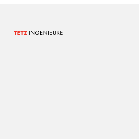
TETZ 
INGENIEURE
Folgen
Folgen
Am Lieberg 40
41836 Hückelhoven
Tel. +49 2433 9090-0
Fax +49 2433 9090-19
E-Mail:
info@tetz-ingenieure.de
Impressum
|
Datenschutz
|
Cookies