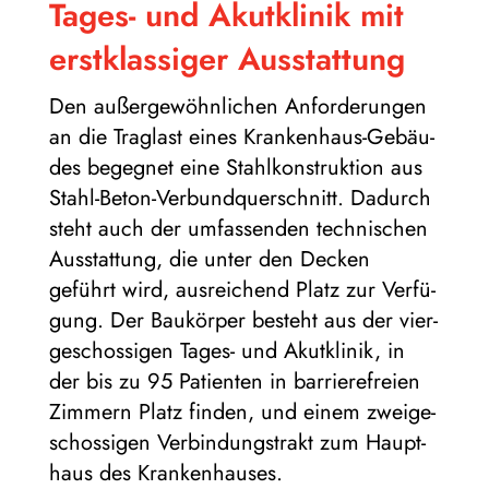
Tages- und Akut­kli­nik mit
erst­klas­si­ger Ausstattung
Den außer­ge­wöhn­li­chen Anfor­de­run­gen
an die Trag­last eines Kran­ken­haus-Gebäu­
des begeg­net eine Stahl­kon­struk­tion aus
Stahl-Beton-Ver­bund­quer­schnitt. Dadurch
steht auch der umfas­sen­den tech­ni­schen
Aus­stat­tung, die unter den Decken
geführt wird, aus­rei­chend Platz zur Ver­fü­
gung. Der Bau­kör­per besteht aus der vier­
ge­schos­si­gen Tages- und Akut­kli­nik, in
der bis zu 95 Pati­en­ten in bar­rie­re­freien
Zim­mern Platz fin­den, und einem zwei­ge­
schos­si­gen Ver­bin­dungs­trakt zum Haupt­
haus des Krankenhauses.