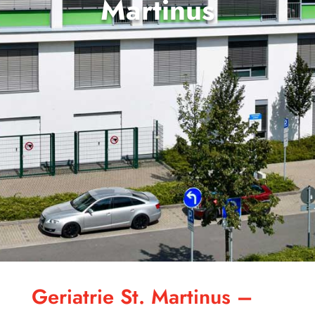
Martinus
Ger­ia­trie St. Mar­ti­nus –