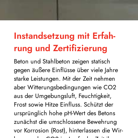
Instand­set­zung mit Erfah­
rung und Zertifizierung
Beton und Stahl­be­ton zei­gen sta­tisch
gegen äußere Ein­flüsse über viele Jahre
starke Leis­tun­gen. Mit der Zeit neh­men
aber Wit­te­rungs­be­din­gun­gen wie CO2
aus der Umge­bungs­luft, Feuch­tig­keit,
Frost sowie Hitze Ein­fluss. Schützt der
ursprüng­lich hohe pH-Wert des Betons
zunächst die umschlos­sene Beweh­rung
vor Kor­ro­sion (Rost), hin­ter­las­sen die Wir­