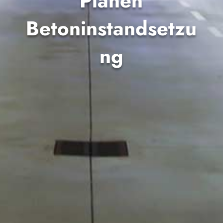
Pla­nen
Betoninstandsetzu
ng