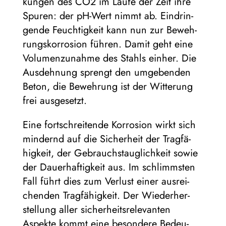
kun­gen des CO2 im Laufe der Zeit ihre
Spu­ren: der pH-Wert nimmt ab. Ein­drin­
gende Feuch­tig­keit kann nun zur Beweh­
rungs­kor­ro­sion füh­ren. Damit geht eine
Volu­men­zu­nahme des Stahls ein­her. Die
Aus­deh­nung sprengt den umge­ben­den
Beton, die Beweh­rung ist der Wit­te­rung
frei ausgesetzt.
Eine fort­schrei­tende Kor­ro­sion wirkt sich
min­dernd auf die Sicher­heit der Trag­fä­
hig­keit, der Gebrauchs­taug­lich­keit sowie
der Dau­er­haf­tig­keit aus. Im schlimms­ten
Fall führt dies zum Ver­lust einer aus­rei­
chen­den Trag­fä­hig­keit. Der Wie­der­her­
stel­lung aller sicher­heits­re­le­van­ten
Aspekte kommt eine beson­dere Bedeu­