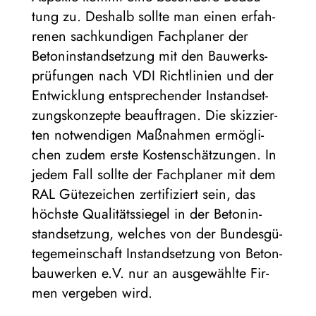
tung zu. Des­halb sollte man einen erfah­
re­nen sach­kun­di­gen Fach­pla­ner der
Beton­in­stand­set­zung mit den Bau­werks­
prü­fun­gen nach VDI Richt­li­nien und der
Ent­wick­lung ent­spre­chen­der Instand­set­
zungs­kon­zepte beauf­tra­gen. Die skiz­zier­
ten not­wen­di­gen Maß­nah­men ermög­li­
chen zudem erste Kos­ten­schät­zun­gen. In
jedem Fall sollte der Fach­pla­ner mit dem
RAL Güte­zei­chen zer­ti­fi­ziert sein, das
höchste Qua­li­täts­sie­gel in der Beton­in­
stand­set­zung, wel­ches von der Bun­des­gü­
te­ge­mein­schaft Instand­set­zung von Beton­
bau­wer­ken e.V. nur an aus­ge­wählte Fir­
men ver­ge­ben wird.