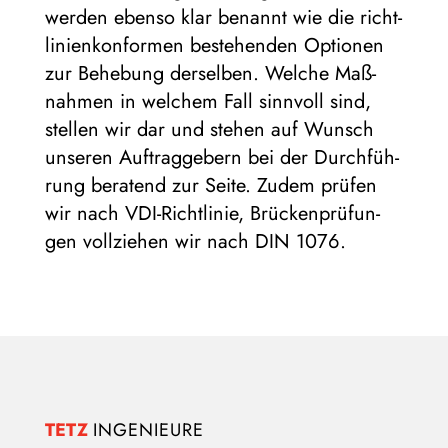
wer­den ebenso klar benannt wie die richt­
li­ni­en­kon­for­men bestehen­den Optio­nen
zur Behe­bung der­sel­ben. Wel­che Maß­
nah­men in wel­chem Fall sinn­voll sind,
stel­len wir dar und ste­hen auf Wunsch
unse­ren Auf­trag­ge­bern bei der Durch­füh­
rung bera­tend zur Seite. Zudem prü­fen
wir nach VDI-Richt­li­nie, Brü­cken­prü­fun­
gen voll­zie­hen wir nach DIN 1076.
TETZ 
INGENIEURE