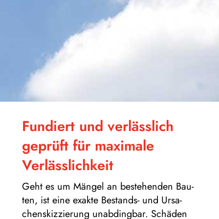
Fun­diert und ver­läss­lich
geprüft für maxi­male
Verlässlichkeit
Geht es um Män­gel an bestehen­den Bau­
ten, ist eine exakte Bestands- und Ursa­
chen­skiz­zie­rung unab­ding­bar. Schä­den