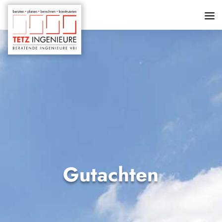
Gut­ach­ten