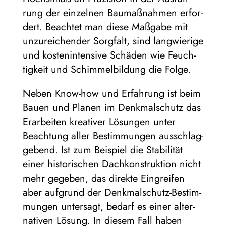
rung der ein­zel­nen Bau­maß­nah­men erfor­
dert. Beach­tet man diese Maß­gabe mit
unzu­rei­chen­der Sorg­falt, sind lang­wie­rige
und kos­ten­in­ten­sive Schä­den wie Feuch­
tig­keit und Schim­mel­bil­dung die Folge.
Neben Know-how und Erfah­rung ist beim
Bauen und Pla­nen im Denk­mal­schutz das
Erar­bei­ten krea­ti­ver Lösun­gen unter
Beach­tung aller Bestim­mun­gen aus­schlag­
ge­bend. Ist zum Bei­spiel die Sta­bi­li­tät
einer his­to­ri­schen Dach­kon­struk­tion nicht
mehr gege­ben, das direkte Ein­grei­fen
aber auf­grund der Denk­mal­schutz-Bestim­
mun­gen unter­sagt, bedarf es einer alter­
na­ti­ven Lösung. In die­sem Fall haben