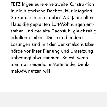
TETZ Inge­nieure eine zweite Kon­struk­tion
in die his­to­ri­sche Dach­struk­tur inte­griert.
So konnte in einem über 250 Jahre alten
Haus die geplan­ten Loft-Woh­nun­gen ent­
ste­hen und der alte Dach­stuhl gleich­zei­tig
erhal­ten blei­ben. Diese und andere
Lösun­gen sind mit der Denk­mal­schutz­be­
hörde vor ihrer Pla­nung und Umset­zung
unbe­dingt abzu­stim­men. Selbst, wenn
man nur steu­er­li­che Vor­teile der Denk­
mal-AfA nut­zen will.