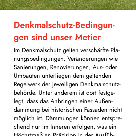
Denk­mal­schutz-Bedin­gun­
gen sind unser Metier
Im Denk­mal­schutz gel­ten ver­schärfte Pla­
nungs­be­din­gun­gen. Ver­än­de­run­gen wie
Sanie­run­gen, Reno­vie­run­gen, Aus- oder
Umbau­ten unter­lie­gen dem gel­ten­den
Regel­werk der jewei­li­gen Denk­mal­schutz­
be­hörde. Unter ande­rem ist dort fest­ge­
legt, dass das Anbrin­gen einer Außen­
däm­mung bei his­to­ri­schen Fas­sa­den nicht
mög­lich ist. Däm­mun­gen kön­nen ent­spre­
chend nur im Inne­ren erfol­gen, was ein
Höchst­maß an Prä­zi­sion in der Aus­füh­