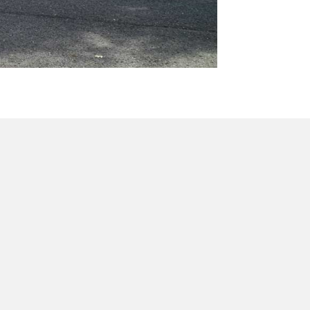
Folgen
Folgen
E-Mail:
info@tetz-ingenieure.de