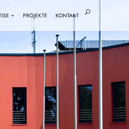
TISE
PRO­JEKTE
KON­TAKT