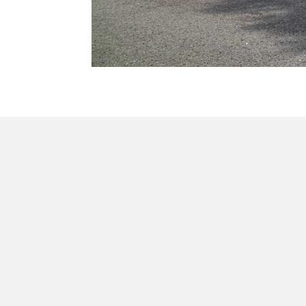
TETZ 
INGENIEURE
Am Lieberg 40