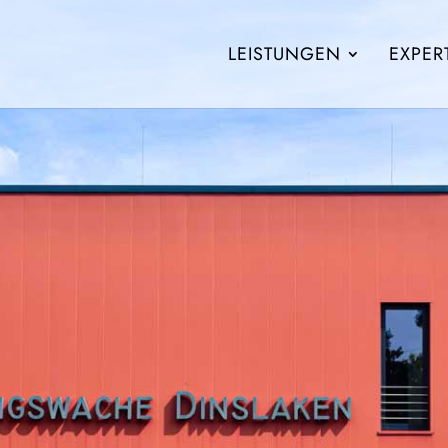
LEIS­TUN­GEN
EXPER­