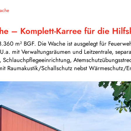
wache
he – Kom­plett-Kar­ree für die Hilfs
.360 m² BGF. Die Wache ist aus­ge­legt für Feu­er­wehr, R
.a. mit Ver­wal­tungs­räu­men und Leit­zen­trale, sepa­ra
, Schlauch­pfle­ge­ein­rich­tung, Atem­schutz­übungs­stre
k mit Raumakustik/Schallschutz nebst Wärmeschutz/E