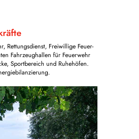
kräfte
et­tungs­dienst, Frei­wil­lige Feu­er­
­ten Fahr­zeug­hal­len für Feu­er­wehr
­cke, Sport­be­reich und Ruhe­hö­fen.
nergiebilanzierung.