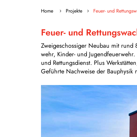
Home
Pro­jekte
Feuer- und Rettungs
5
5
Feuer- und Ret­tungs­wa­c
Zwei­ge­schos­si­ger Neu­bau mit rund 8
wehr, Kin­der- und Jugend­feu­er­wehr. U
und Ret­tungs­dienst. Plus Werk­stät­ten
Geführte Nach­weise der Bau­phy­si